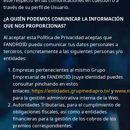
este respecto en las comunicaciones en cuestión o a
través de su perfil de Usuario.
¿A QUIÉN PODEMOS COMUNICAR LA INFORMACIÓN
QUE NOS PROPORCIONAS?
Al aceptar esta Política de Privacidad aceptas que
FANDROID pueda comunicar tus datos personales a
terceros, concretamente a las siguientes personas y/o
entidades:
Empresas pertenecientes al mismo Grupo
Empresarial de FANDROID (cuya identidad puedes
consultar pinchando en estos
enlaces:
https://entidades.grupmediapro.tv/
y
www.m
para la gestión administrativa interna de la Web.
Autoridades Tributarias, para el cumplimiento de
obligaciones fiscales, así como a entidades
financieras para la gestión de los cobros de los
premios correspondientes.